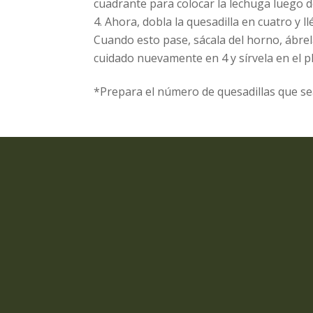
cuadrante para colocar la lechuga luego 
Ahora, dobla la quesadilla en cuatro y 
Cuando esto pase, sácala del horno, ábrel
cuidado nuevamente en 4 y sírvela en el 
*Prepara el número de quesadillas que se