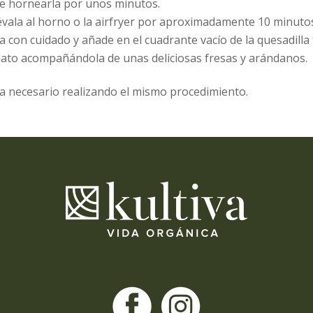
de hornearla por unos minutos.
llévala al horno o la airfryer por aproximadamente 10 minuto
a con cuidado y añade en el cuadrante vacío de la quesadill
plato acompañándola de unas deliciosas fresas y arándanos.
a necesario realizando el mismo procedimiento.