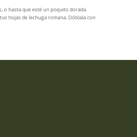
s, o hasta que esté un poquito dorada.
a tus hojas de lechuga romana. Dóblala con